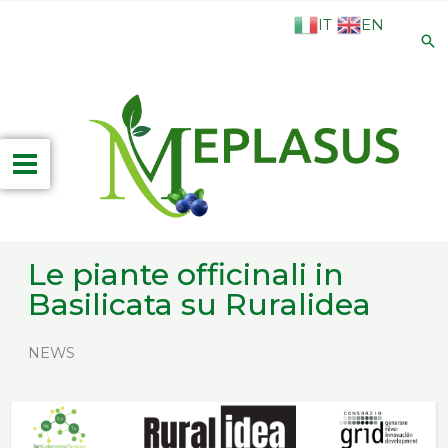
Vai
IT
EN
al
Ce
contenuto
Main
Menu
Le piante officinali in
Basilicata su Ruralidea
NEWS