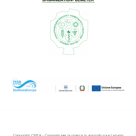
Copyright CREA - Consiglio per la ricerca in agricoltura e l’analisi