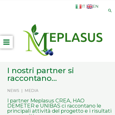
Vai
IT
EN
al
Ce
contenuto
Main
Menu
I nostri partner si
raccontano…
NEWS
|
MEDIA
I partner Meplasus CREA, HAO
DEMETER e UNIBAS ci raccontano le
principali attività del progetto e i risultati