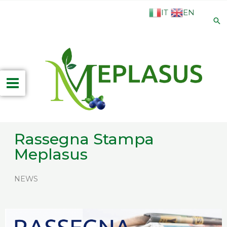
Vai
IT
EN
al
Ce
contenuto
Main
Menu
Rassegna Stampa
Meplasus
NEWS